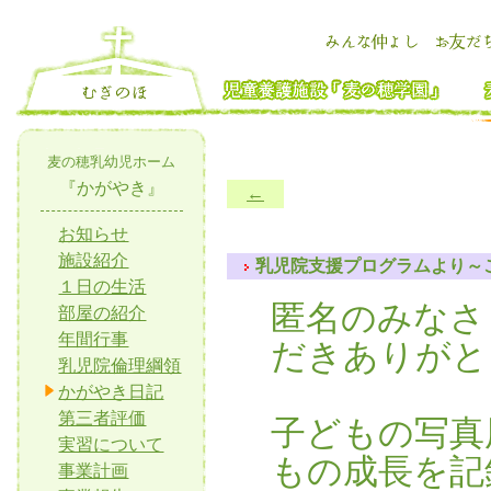
麦の穂乳幼児ホーム
『かがやき』
←
お知らせ
施設紹介
乳児院支援プログラムより～ご
１日の生活
匿名のみなさ
部屋の紹介
年間行事
だきありがと
乳児院倫理綱領
かがやき日記
第三者評価
子どもの写真
実習について
もの成長を記
事業計画