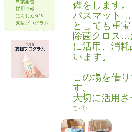
事業報告
備をします。
採用情報
バスマット…
にんしんSOS
支援プログラム
としても重宝
除菌クロス…
に活用、消耗
います。
この場を借り
す。
大切に活用さ
✨✨