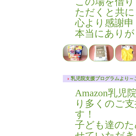
この場を借り
ただくと共に
心より感謝申
本当にありが
乳児院支援プログラムより～ご
Amazon乳
り多くのご支
す！
子ども達のた
せていただき