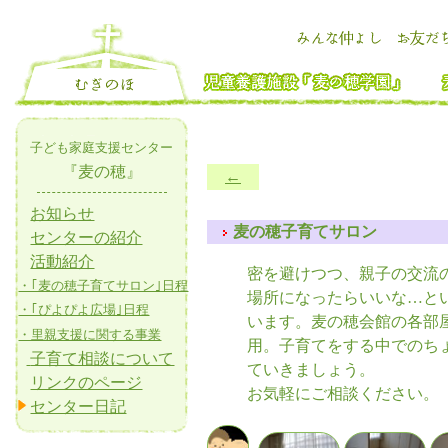
子ども家庭支援センター
『麦の穂』
←
お知らせ
麦の穂子育てサロン
センターの紹介
活動紹介
密を避けつつ、親子の交流
・｢麦の穂子育てサロン｣日程
場所になったらいいな…と
・｢ぴよぴよ広場｣日程
います。麦の穂会館の各部
・里親支援に関する事業
用。子育てをする中でのち
子育て相談について
ていきましょう。
リンクのページ
お気軽にご相談ください。
センター日記